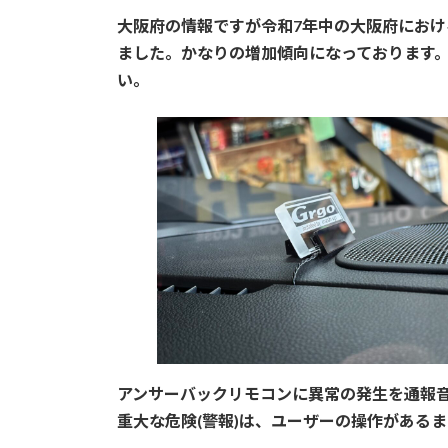
更
大阪府の情報ですが令和7年中の大阪府における
新
日
ました。かなりの増加傾向になっております
時
い。
:
アンサーバックリモコンに異常の発生を通報
重大な危険(警報)は、ユーザーの操作がある