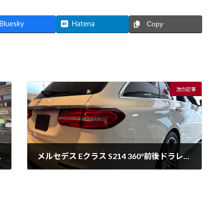
Bluesky
Hatena
Copy
次の記事
コ取り付け
メルセデス Eクラス S214 360°前後ドラレコ取り付け
4月-水曜日-10:34