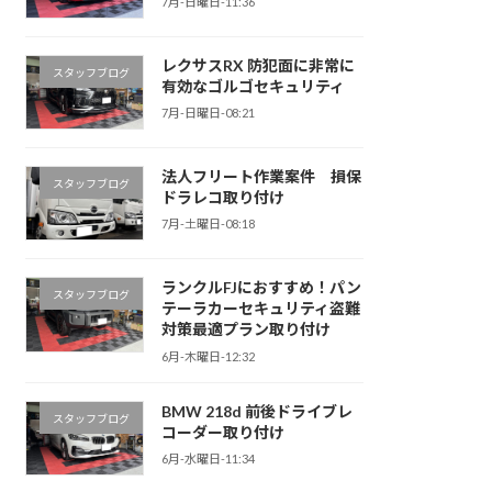
7月-日曜日-11:36
レクサスRX 防犯面に非常に
スタッフブログ
有効なゴルゴセキュリティ
7月-日曜日-08:21
法人フリート作業案件 損保
スタッフブログ
ドラレコ取り付け
7月-土曜日-08:18
ランクルFJにおすすめ！パン
スタッフブログ
テーラカーセキュリティ盗難
対策最適プラン取り付け
6月-木曜日-12:32
BMW 218d 前後ドライブレ
スタッフブログ
コーダー取り付け
6月-水曜日-11:34