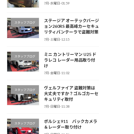
7月-水曜日-01:59
ステージア オーテックバージ
スタッフブログ
ョン260RS 最高峰カーセキュ
リティパンテーラで盗難対策
7月-土曜日-12:15
ミニ カントリーマン U25 ド
スタッフブログ
ラレコ レーダー用品取り付
け
7月-金曜日-11:02
ヴェルファイア 盗難対策は
スタッフブログ
大丈夫ですか？ゴルゴカーセ
キュリティ取付
7月-日曜日-11:38
ポルシェ911 バックカメラ
スタッフブログ
＆レーダー取り付け