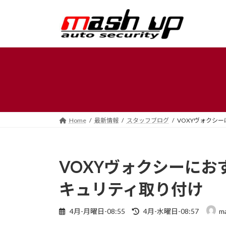
コ
ナ
ン
ビ
テ
ゲ
ン
ー
ツ
シ
へ
ョ
ス
ン
キ
に
ッ
移
プ
動
Home
最新情報
スタッフブログ
VOXYヴォクシ
VOXYヴォクシーにお
キュリティ取り付け
最
4月-月曜日-08:55
4月-水曜日-08:57
m
終